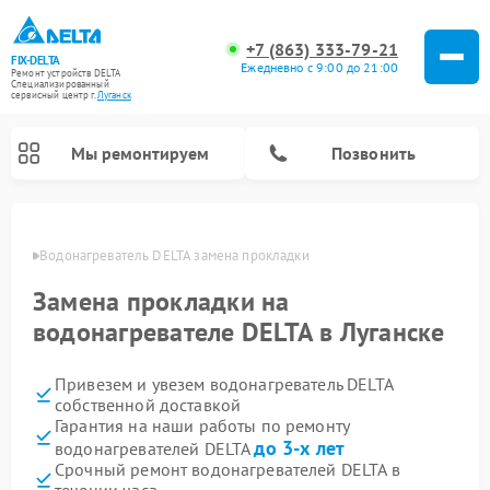
+7 (863) 333-79-21
FIX-DELTA
Ежедневно с 9:00 до 21:00
Ремонт устройств DELTA
Специализированный
cервисный центр г.
Луганск
Мы ремонтируем
Позвонить
анске
Водонагреватель DELTA замена прокладки
Замена прокладки на
Ремонт инвалидных колясок DELTA
водонагревателе DELTA в Луганске
Привезем и увезем водонагреватель DELTA
собственной доставкой
Гарантия на наши работы по ремонту
до 3-х лет
водонагревателей DELTA
Срочный ремонт водонагревателей DELTA в