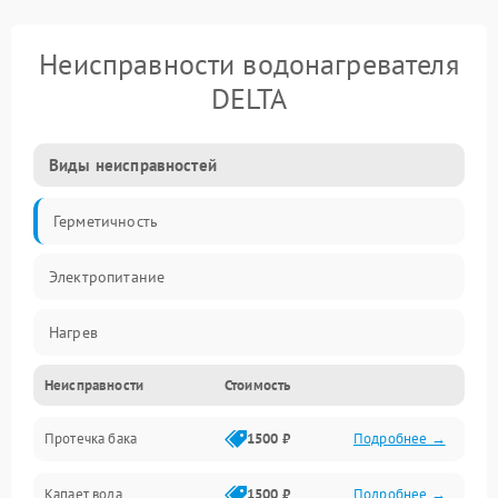
Неисправности водонагревателя
DELTA
Виды неисправностей
Герметичность
Электропитание
Нагрев
Неисправности
Стоимость
Датчики
Протечка бака
1500 ₽
Подробнее →
Механика
Капает вода
1500 ₽
Подробнее →