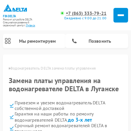
+7 (863) 333-79-21
FIX-DELTA
Ежедневно с 9:00 до 21:00
Ремонт устройств DELTA
Специализированный
cервисный центр г.
Луганск
Мы ремонтируем
Позвонить
анске
Водонагреватель DELTA замена платы управления
Замена платы управления на
Ремонт инвалидных колясок DELTA
водонагревателе DELTA в Луганске
Привезем и увезем водонагреватель DELTA
собственной доставкой
Гарантия на наши работы по ремонту
до 3-х лет
водонагревателей DELTA
Срочный ремонт водонагревателей DELTA в