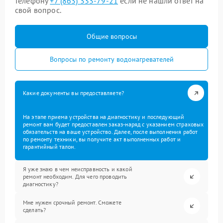
телефону
+7 (863) 333-79-21
если не нашли ответ на
свой вопрос.
Общие вопросы
Вопросы по ремонту водонагревателей
Какие документы вы предоставляете?
На этапе приема устройства на диагностику и последующий
ремонт вам будет предоставлен заказ-наряд с указанием страховых
обязательств на ваше устройство. Далее, после выполнения работ
по ремонту техники, вы получите акт выполненных работ и
гарантийный талон.
Я уже знаю в чем неисправность и какой
ремонт необходим. Для чего проводить
диагностику?
Мне нужен срочный ремонт. Сможете
сделать?