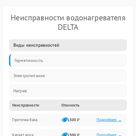
Неисправности водонагревателя
DELTA
Виды неисправностей
Герметичность
Электропитание
Нагрев
Неисправности
Стоимость
Датчики
Протечка бака
1500 ₽
Подробнее →
Механика
Капает вода
1500 ₽
Подробнее →