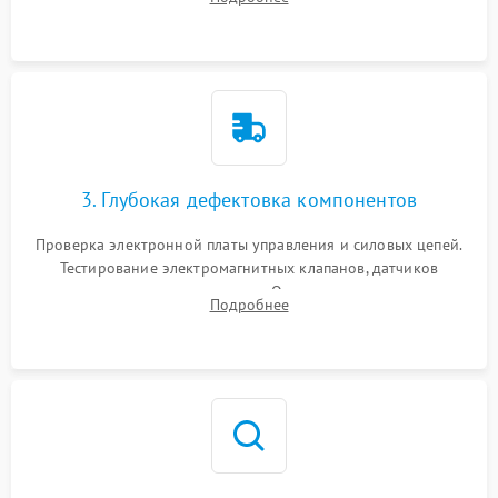
Промывка дренажных каналов и фильтров с использованием
специализированной химии.
3. Глубокая дефектовка компонентов
Проверка электронной платы управления и силовых цепей.
Тестирование электромагнитных клапанов, датчиков
температуры и расходомера. Оценка степени износа
Подробнее
жерновов кофемолки, уплотнительных колец гидросистемы
и шестерней редуктора.