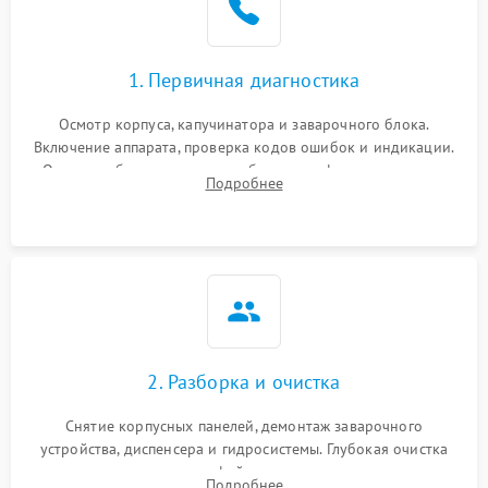
1. Первичная диагностика
Осмотр корпуса, капучинатора и заварочного блока.
Включение аппарата, проверка кодов ошибок и индикации.
Оценка работы помпы, термоблока и кофемолки на слух.
Подробнее
Измерение температуры и давления воды для выявления
локализации поломки.
2. Разборка и очистка
Снятие корпусных панелей, демонтаж заварочного
устройства, диспенсера и гидросистемы. Глубокая очистка
внутренних узлов от кофейных масел, жмыха и накипи.
Подробнее