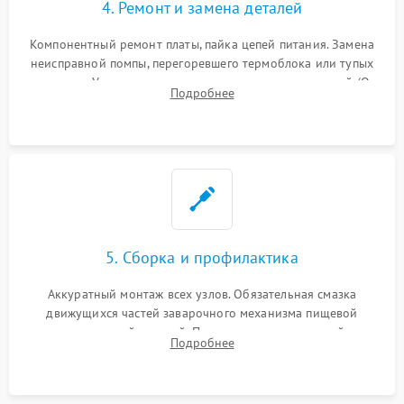
4. Ремонт и замена деталей
Компонентный ремонт платы, пайка цепей питания. Замена
неисправной помпы, перегоревшего термоблока или тупых
жерновов. Установка новых силиконовых уплотнителей (O-
Подробнее
ring) и тефлоновых трубок для надежного устранения
протечек.
5. Сборка и профилактика
Аккуратный монтаж всех узлов. Обязательная смазка
движущихся частей заварочного механизма пищевой
силиконовой смазкой. Проведение программной
Подробнее
декальцинации и очистки системы от кофейных масел.
Надежная фиксация всех соединений.