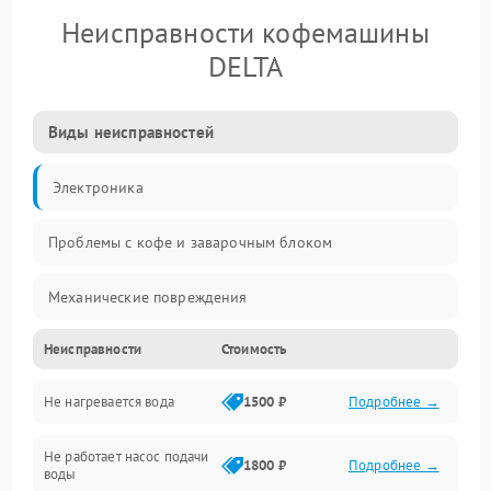
Неисправности кофемашины
DELTA
Виды неисправностей
Электроника
Проблемы с кофе и заварочным блоком
Механические повреждения
Неисправности
Стоимость
Прочие неисправности
Не нагревается вода
1500 ₽
Подробнее →
Включение и работа
Не работает насос подачи
Проблемы с водой
1800 ₽
Подробнее →
воды