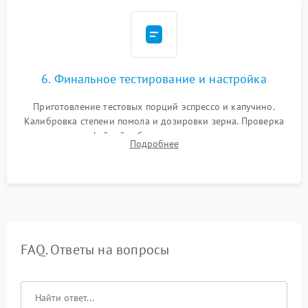
6. Финальное тестирование и настройка
Приготовление тестовых порций эспрессо и капучино.
Калибровка степени помола и дозировки зерна. Проверка
плотности кофейной таблетки, температуры напитка и
Подробнее
качества молочной пены. Контроль отсутствия посторонних
шумов и протечек.
FAQ. Ответы на вопросы