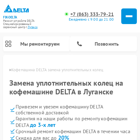
+7 (863) 333-79-21
FIX-DELTA
Ежедневно с 9:00 до 21:00
Ремонт устройств DELTA
Специализированный
cервисный центр г.
Луганск
Мы ремонтируем
Позвонить
анске
Кофемашина DELTA замена уплотнительных колец
Замена уплотнительных колец на
кофемашине DELTA в Луганске
Ремонт водонагревателей DELTA
Ремонт инвалидных колясок DELTA
Привезем и увезем кофемашину DELTA
собственной доставкой
Гарантия на наши работы по ремонту кофемашин
до 3-х лет
DELTA
Срочный ремонт кофемашин DELTA в течении часа
20%
Скидка для вас до