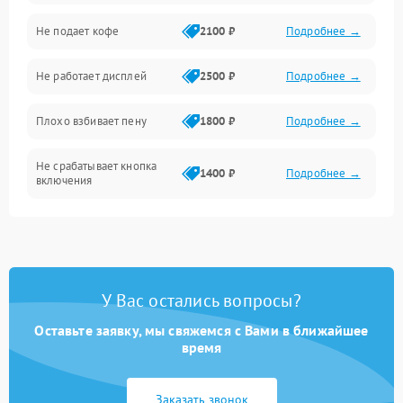
Проблемы с капучинатором и паром
Не подает кофе
2100 ₽
Подробнее →
Управление и электроника
Не работает дисплей
2500 ₽
Подробнее →
Программное обеспечение
Плохо взбивает пену
1800 ₽
Подробнее →
Не срабатывает кнопка
1400 ₽
Подробнее →
включения
Запах гари при работе
1800 ₽
Подробнее →
Постоянные сбои в работе
1500 ₽
Подробнее →
У Вас остались вопросы?
Оставьте заявку, мы свяжемся с Вами в ближайшее
время
Заказать звонок