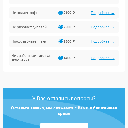
Проблемы с капучинатором и паром
Не подает кофе
2100 ₽
Подробнее →
Управление и электроника
Не работает дисплей
2500 ₽
Подробнее →
Программное обеспечение
Плохо взбивает пену
1800 ₽
Подробнее →
Не срабатывает кнопка
1400 ₽
Подробнее →
включения
Запах гари при работе
1800 ₽
Подробнее →
Постоянные сбои в работе
1500 ₽
Подробнее →
У Вас остались вопросы?
Оставьте заявку, мы свяжемся с Вами в ближайшее
время