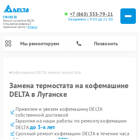
+7 (863) 333-79-21
FIX-DELTA
Ежедневно с 9:00 до 21:00
Ремонт устройств DELTA
Специализированный
cервисный центр г.
Луганск
Мы ремонтируем
Позвонить
анске
Кофемашина DELTA замена термостата
Замена термостата на кофемашине
Ремонт водонагревателей DELTA
Ремонт инвалидных колясок DELTA
DELTA в Луганске
Привезем и увезем кофемашину DELTA
собственной доставкой
Гарантия на наши работы по ремонту кофемашин
до 3-х лет
DELTA
Срочный ремонт кофемашин DELTA в течении часа