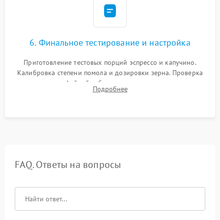
6. Финальное тестирование и настройка
Приготовление тестовых порций эспрессо и капучино.
Калибровка степени помола и дозировки зерна. Проверка
плотности кофейной таблетки, температуры напитка и
Подробнее
качества молочной пены. Контроль отсутствия посторонних
шумов и протечек.
FAQ. Ответы на вопросы