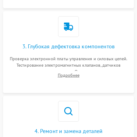
3. Глубокая дефектовка компонентов
Проверка электронной платы управления и силовых цепей.
Тестирование электромагнитных клапанов, датчиков
температуры и расходомера. Оценка степени износа
Подробнее
жерновов кофемолки, уплотнительных колец гидросистемы
и шестерней редуктора.
4. Ремонт и замена деталей