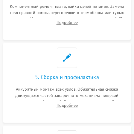
Компонентный ремонт платы, пайка цепей питания. Замена
неисправной помпы, перегоревшего термоблока или тупых
жерновов. Установка новых силиконовых уплотнителей (O-
Подробнее
ring) и тефлоновых трубок для надежного устранения
протечек.
5. Сборка и профилактика
Аккуратный монтаж всех узлов. Обязательная смазка
движущихся частей заварочного механизма пищевой
силиконовой смазкой. Проведение программной
Подробнее
декальцинации и очистки системы от кофейных масел.
Надежная фиксация всех соединений.