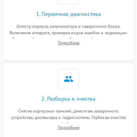
1. Первичная диагностика
Осмотр корпуса, капучинатора и заварочного блока.
Включение аппарата, проверка кодов ошибок и индикации.
Оценка работы помпы, термоблока и кофемолки на слух.
Подробнее
Измерение температуры и давления воды для выявления
локализации поломки.
2. Разборка и очистка
Снятие корпусных панелей, демонтаж заварочного
устройства, диспенсера и гидросистемы. Глубокая очистка
внутренних узлов от кофейных масел, жмыха и накипи.
Подробнее
Промывка дренажных каналов и фильтров с использованием
специализированной химии.