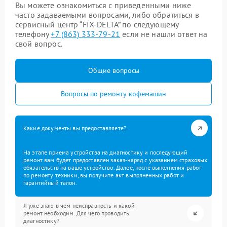
Вы можете ознакомиться с приведенными ниже
часто задаваемыми вопросами, либо обратиться в
сервисный центр “FIX-DELTA” по следующему
телефону
+7 (863) 333-79-21
если не нашли ответ на
свой вопрос.
Общие вопросы
Вопросы по ремонту кофемашин
Какие документы вы предоставляете?
На этапе приема устройства на диагностику и последующий
ремонт вам будет предоставлен заказ-наряд с указанием страховых
обязательств на ваше устройство. Далее, после выполнения работ
по ремонту техники, вы получите акт выполненных работ и
гарантийный талон.
Я уже знаю в чем неисправность и какой
ремонт необходим. Для чего проводить
диагностику?