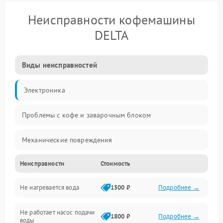
Неисправности кофемашины
DELTA
Виды неисправностей
Электроника
Проблемы с кофе и заварочным блоком
Механические повреждения
Неисправности
Стоимость
Прочие неисправности
Не нагревается вода
1500 ₽
Подробнее →
Включение и работа
Не работает насос подачи
Проблемы с водой
1800 ₽
Подробнее →
воды