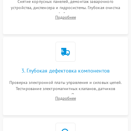
Снятие корпусных панелей, демонтаж заварочного
устройства, диспенсера и гидросистемы. Глубокая очистка
внутренних узлов от кофейных масел, жмыха и накипи.
Подробнее
Промывка дренажных каналов и фильтров с использованием
специализированной химии.
3. Глубокая дефектовка компонентов
Проверка электронной платы управления и силовых цепей.
Тестирование электромагнитных клапанов, датчиков
температуры и расходомера. Оценка степени износа
Подробнее
жерновов кофемолки, уплотнительных колец гидросистемы
и шестерней редуктора.