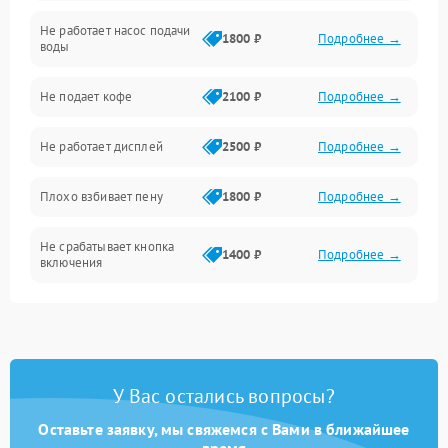
Не работает насос подачи
Проблемы с водой
1800 ₽
Подробнее →
воды
Проблемы с капучинатором и паром
Не подает кофе
2100 ₽
Подробнее →
Управление и электроника
Не работает дисплей
2500 ₽
Подробнее →
Программное обеспечение
Плохо взбивает пену
1800 ₽
Подробнее →
Не срабатывает кнопка
1400 ₽
Подробнее →
включения
Запах гари при работе
1800 ₽
Подробнее →
Постоянные сбои в работе
1500 ₽
Подробнее →
У Вас остались вопросы?
Оставьте заявку, мы свяжемся с Вами в ближайшее