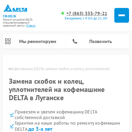
+7 (863) 333-79-21
FIX-DELTA
Ежедневно с 9:00 до 21:00
Ремонт устройств DELTA
Специализированный
cервисный центр г.
Луганск
Мы ремонтируем
Позвонить
анске
Кофемашина DELTA замена скобок и колец, уплотнителей
Замена скобок и колец,
Ремонт водонагревателей DELTA
Ремонт инвалидных колясок DELTA
уплотнителей на кофемашине
DELTA в Луганске
Привезем и увезем кофемашину DELTA
собственной доставкой
Гарантия на наши работы по ремонту кофемашин
до 3-х лет
DELTA