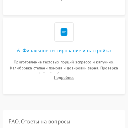
декальцинации и очистки системы от кофейных масел.
Надежная фиксация всех соединений.
6. Финальное тестирование и настройка
Приготовление тестовых порций эспрессо и капучино.
Калибровка степени помола и дозировки зерна. Проверка
плотности кофейной таблетки, температуры напитка и
Подробнее
качества молочной пены. Контроль отсутствия посторонних
шумов и протечек.
FAQ. Ответы на вопросы