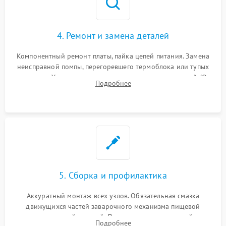
4. Ремонт и замена деталей
Компонентный ремонт платы, пайка цепей питания. Замена
неисправной помпы, перегоревшего термоблока или тупых
жерновов. Установка новых силиконовых уплотнителей (O-
Подробнее
ring) и тефлоновых трубок для надежного устранения
протечек.
5. Сборка и профилактика
Аккуратный монтаж всех узлов. Обязательная смазка
движущихся частей заварочного механизма пищевой
силиконовой смазкой. Проведение программной
Подробнее