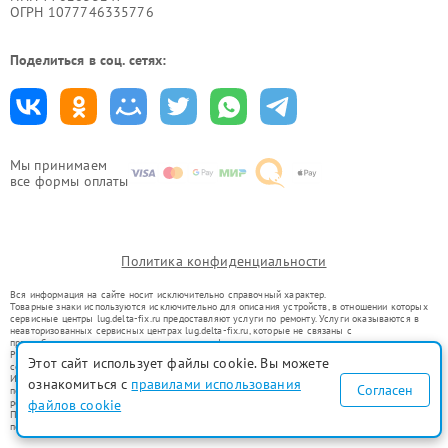
ОГРН 1077746335776
Поделиться в соц. сетях:
Мы принимаем
все формы оплаты
Политика конфиденциальности
Вся информация на сайте носит исключительно справочный характер.
Товарные знаки используются исключительно для описания устройств, в отношении которых
сервисные центры lug.delta-fix.ru предоставляют услуги по ремонту. Услуги оказываются в
неавторизованных сервисных центрах lug.delta-fix.ru, которые не связаны с
правообладателями товарных знаков или их официальными представителями.
Ремонт осуществляется для устройств, уже введенных в гражданский оборот в соответствии
Этот сайт использует файлы cookie. Вы можете
со статьей 1487 ГК РФ.
Использование товарных знаков не преследует цели индивидуализации услуг или введения
ознакомиться с
правилами использования
Согласен
потребителей в заблуждение, а служит для информирования о предоставляемых услугах по
ремонту техники указанных брендов.
файлов cookie
Представленная на сайте информация не является публичной офертой, определяемой
положениями Статьи 437(2) Гражданского кодекса РФ