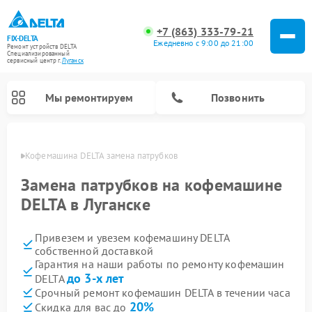
+7 (863) 333-79-21
FIX-DELTA
Ежедневно с 9:00 до 21:00
Ремонт устройств DELTA
Специализированный
cервисный центр г.
Луганск
Мы ремонтируем
Позвонить
анске
Кофемашина DELTA замена патрубков
Замена патрубков на кофемашине
DELTA в Луганске
Ремонт водонагревателей DELTA
Ремонт инвалидных колясок DELTA
Привезем и увезем кофемашину DELTA
собственной доставкой
Гарантия на наши работы по ремонту кофемашин
до 3-х лет
DELTA
Срочный ремонт кофемашин DELTA в течении часа
20%
Скидка для вас до