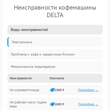
Неисправности кофемашины
DELTA
Виды неисправностей
Электроника
Проблемы с кофе и заварочным блоком
Механические повреждения
Неисправности
Стоимость
Прочие неисправности
Не нагревается вода
1500 ₽
Подробнее →
Включение и работа
Не работает насос подачи
Проблемы с водой
1800 ₽
Подробнее →
воды