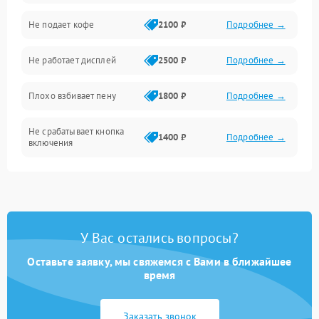
Проблемы с капучинатором и паром
Не подает кофе
2100 ₽
Подробнее →
Управление и электроника
Не работает дисплей
2500 ₽
Подробнее →
Программное обеспечение
Плохо взбивает пену
1800 ₽
Подробнее →
Не срабатывает кнопка
1400 ₽
Подробнее →
включения
Запах гари при работе
1800 ₽
Подробнее →
Постоянные сбои в работе
1500 ₽
Подробнее →
У Вас остались вопросы?
Оставьте заявку, мы свяжемся с Вами в ближайшее
время
Заказать звонок