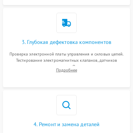
3. Глубокая дефектовка компонентов
Проверка электронной платы управления и силовых цепей.
Тестирование электромагнитных клапанов, датчиков
температуры и расходомера. Оценка степени износа
Подробнее
жерновов кофемолки, уплотнительных колец гидросистемы
и шестерней редуктора.
4. Ремонт и замена деталей