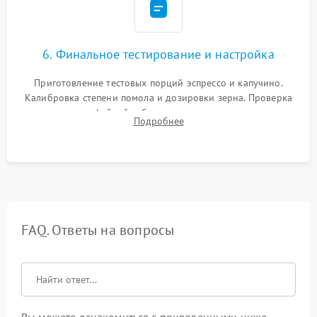
6. Финальное тестирование и настройка
Приготовление тестовых порций эспрессо и капучино.
Калибровка степени помола и дозировки зерна. Проверка
плотности кофейной таблетки, температуры напитка и
Подробнее
качества молочной пены. Контроль отсутствия посторонних
шумов и протечек.
FAQ. Ответы на вопросы