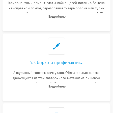
Компонентный ремонт платы, пайка цепей питания. Замена
неисправной помпы, перегоревшего термоблока или тупых
жерновов. Установка новых силиконовых уплотнителей (O-
Подробнее
ring) и тефлоновых трубок для надежного устранения
протечек.
5. Сборка и профилактика
Аккуратный монтаж всех узлов. Обязательная смазка
движущихся частей заварочного механизма пищевой
силиконовой смазкой. Проведение программной
Подробнее
декальцинации и очистки системы от кофейных масел.
Надежная фиксация всех соединений.