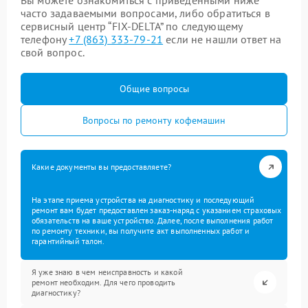
Вы можете ознакомиться с приведенными ниже
часто задаваемыми вопросами, либо обратиться в
сервисный центр “FIX-DELTA” по следующему
телефону
+7 (863) 333-79-21
если не нашли ответ на
свой вопрос.
Общие вопросы
Вопросы по ремонту кофемашин
Какие документы вы предоставляете?
На этапе приема устройства на диагностику и последующий
ремонт вам будет предоставлен заказ-наряд с указанием страховых
обязательств на ваше устройство. Далее, после выполнения работ
по ремонту техники, вы получите акт выполненных работ и
гарантийный талон.
Я уже знаю в чем неисправность и какой
ремонт необходим. Для чего проводить
диагностику?