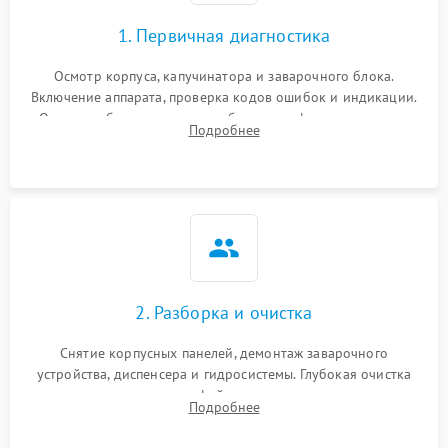
1. Первичная диагностика
Осмотр корпуса, капучинатора и заварочного блока.
Включение аппарата, проверка кодов ошибок и индикации.
Оценка работы помпы, термоблока и кофемолки на слух.
Подробнее
Измерение температуры и давления воды для выявления
локализации поломки.
2. Разборка и очистка
Снятие корпусных панелей, демонтаж заварочного
устройства, диспенсера и гидросистемы. Глубокая очистка
внутренних узлов от кофейных масел, жмыха и накипи.
Подробнее
Промывка дренажных каналов и фильтров с использованием
специализированной химии.