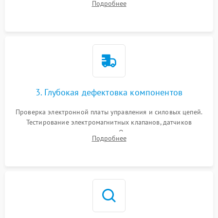
Подробнее
Промывка дренажных каналов и фильтров с использованием
специализированной химии.
3. Глубокая дефектовка компонентов
Проверка электронной платы управления и силовых цепей.
Тестирование электромагнитных клапанов, датчиков
температуры и расходомера. Оценка степени износа
Подробнее
жерновов кофемолки, уплотнительных колец гидросистемы
и шестерней редуктора.