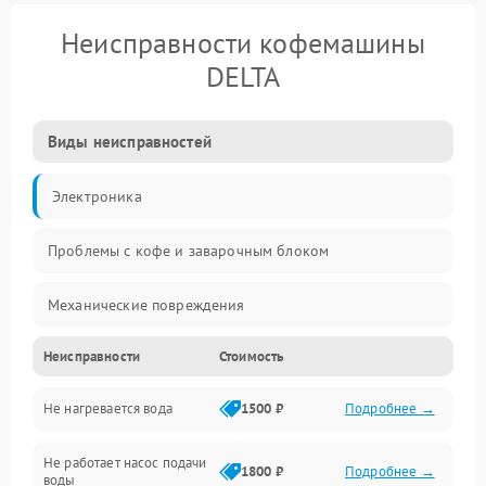
Неисправности кофемашины
DELTA
Виды неисправностей
Электроника
Проблемы с кофе и заварочным блоком
Механические повреждения
Неисправности
Стоимость
Прочие неисправности
Не нагревается вода
1500 ₽
Подробнее →
Включение и работа
Не работает насос подачи
Проблемы с водой
1800 ₽
Подробнее →
воды