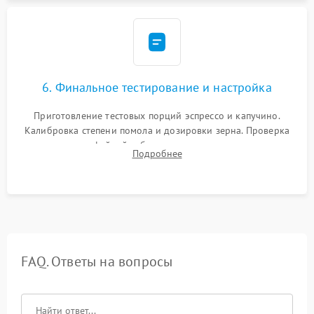
6. Финальное тестирование и настройка
Приготовление тестовых порций эспрессо и капучино.
Калибровка степени помола и дозировки зерна. Проверка
плотности кофейной таблетки, температуры напитка и
Подробнее
качества молочной пены. Контроль отсутствия посторонних
шумов и протечек.
FAQ. Ответы на вопросы