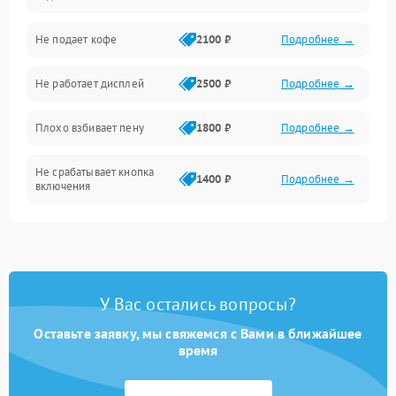
Проблемы с капучинатором и паром
Не подает кофе
2100 ₽
Подробнее →
Управление и электроника
Не работает дисплей
2500 ₽
Подробнее →
Программное обеспечение
Плохо взбивает пену
1800 ₽
Подробнее →
Не срабатывает кнопка
1400 ₽
Подробнее →
включения
Запах гари при работе
1800 ₽
Подробнее →
Постоянные сбои в работе
1500 ₽
Подробнее →
У Вас остались вопросы?
Оставьте заявку, мы свяжемся с Вами в ближайшее
время