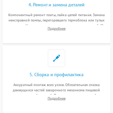
4. Ремонт и замена деталей
Компонентный ремонт платы, пайка цепей питания. Замена
неисправной помпы, перегоревшего термоблока или тупых
жерновов. Установка новых силиконовых уплотнителей (O-
Подробнее
ring) и тефлоновых трубок для надежного устранения
протечек.
5. Сборка и профилактика
Аккуратный монтаж всех узлов. Обязательная смазка
движущихся частей заварочного механизма пищевой
силиконовой смазкой. Проведение программной
Подробнее
декальцинации и очистки системы от кофейных масел.
Надежная фиксация всех соединений.