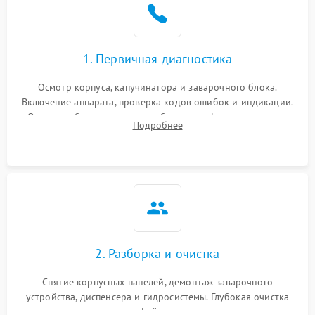
1. Первичная диагностика
Осмотр корпуса, капучинатора и заварочного блока.
Включение аппарата, проверка кодов ошибок и индикации.
Оценка работы помпы, термоблока и кофемолки на слух.
Подробнее
Измерение температуры и давления воды для выявления
локализации поломки.
2. Разборка и очистка
Снятие корпусных панелей, демонтаж заварочного
устройства, диспенсера и гидросистемы. Глубокая очистка
внутренних узлов от кофейных масел, жмыха и накипи.