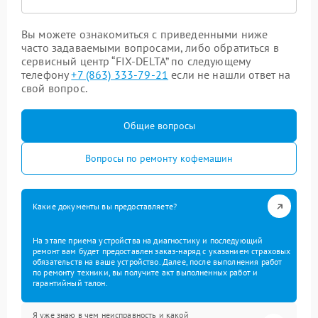
Вы можете ознакомиться с приведенными ниже
часто задаваемыми вопросами, либо обратиться в
сервисный центр “FIX-DELTA” по следующему
телефону
+7 (863) 333-79-21
если не нашли ответ на
свой вопрос.
Общие вопросы
Вопросы по ремонту кофемашин
Какие документы вы предоставляете?
На этапе приема устройства на диагностику и последующий
ремонт вам будет предоставлен заказ-наряд с указанием страховых
обязательств на ваше устройство. Далее, после выполнения работ
по ремонту техники, вы получите акт выполненных работ и
гарантийный талон.
Я уже знаю в чем неисправность и какой