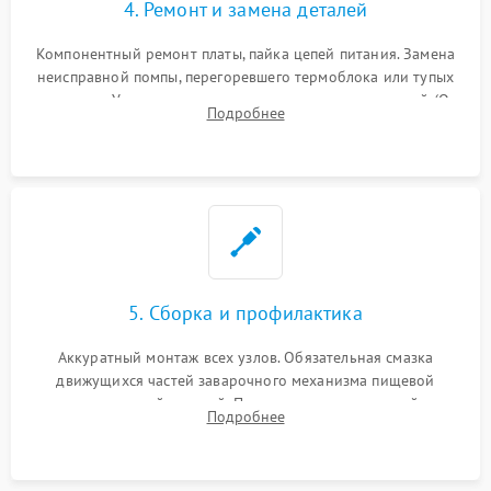
4. Ремонт и замена деталей
Компонентный ремонт платы, пайка цепей питания. Замена
неисправной помпы, перегоревшего термоблока или тупых
жерновов. Установка новых силиконовых уплотнителей (O-
Подробнее
ring) и тефлоновых трубок для надежного устранения
протечек.
5. Сборка и профилактика
Аккуратный монтаж всех узлов. Обязательная смазка
движущихся частей заварочного механизма пищевой
силиконовой смазкой. Проведение программной
Подробнее
декальцинации и очистки системы от кофейных масел.
Надежная фиксация всех соединений.