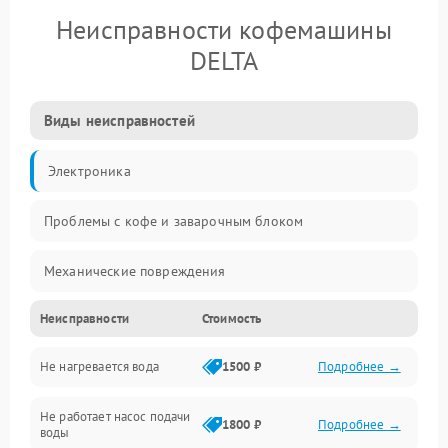
Неисправности кофемашины
DELTA
Виды неисправностей
Электроника
Проблемы с кофе и заварочным блоком
Механические повреждения
Неисправности
Стоимость
Прочие неисправности
Не нагревается вода
1500 ₽
Подробнее →
Включение и работа
Не работает насос подачи
Проблемы с водой
1800 ₽
Подробнее →
воды