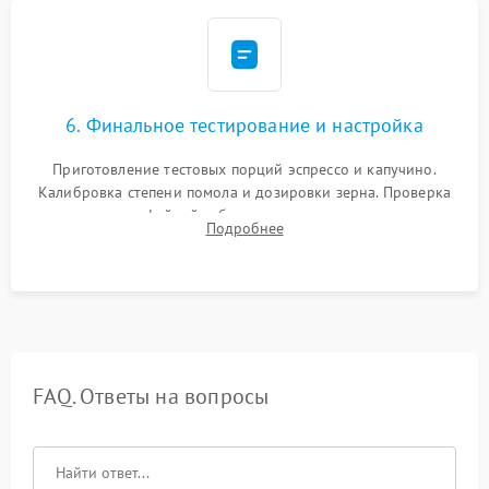
6. Финальное тестирование и настройка
Приготовление тестовых порций эспрессо и капучино.
Калибровка степени помола и дозировки зерна. Проверка
плотности кофейной таблетки, температуры напитка и
Подробнее
качества молочной пены. Контроль отсутствия посторонних
шумов и протечек.
FAQ. Ответы на вопросы