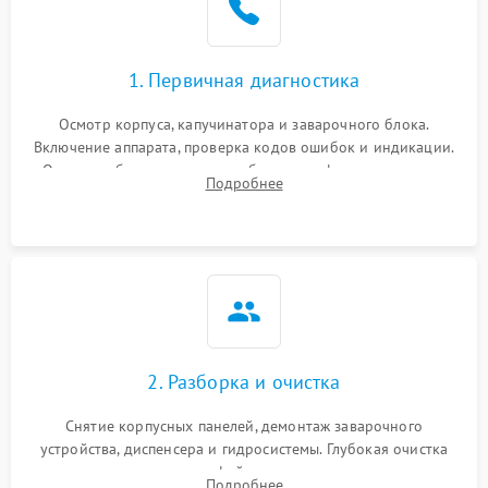
1. Первичная диагностика
Осмотр корпуса, капучинатора и заварочного блока.
Включение аппарата, проверка кодов ошибок и индикации.
Оценка работы помпы, термоблока и кофемолки на слух.
Подробнее
Измерение температуры и давления воды для выявления
локализации поломки.
2. Разборка и очистка
Снятие корпусных панелей, демонтаж заварочного
устройства, диспенсера и гидросистемы. Глубокая очистка
внутренних узлов от кофейных масел, жмыха и накипи.
Подробнее