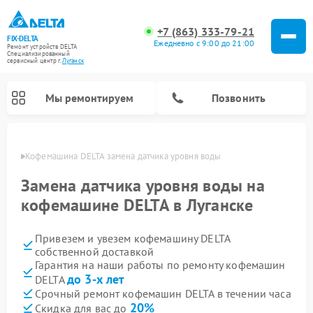
+7 (863) 333-79-21
FIX-DELTA
Ежедневно с 9:00 до 21:00
Ремонт устройств DELTA
Специализированный
cервисный центр г.
Луганск
Мы ремонтируем
Позвонить
анске
Кофемашина DELTA замена датчика уровня воды
Замена датчика уровня воды на
кофемашине DELTA в Луганске
Ремонт водонагревателей DELTA
Ремонт инвалидных колясок DELTA
Привезем и увезем кофемашину DELTA
собственной доставкой
Гарантия на наши работы по ремонту кофемашин
до 3-х лет
DELTA
Срочный ремонт кофемашин DELTA в течении часа
20%
Скидка для вас до