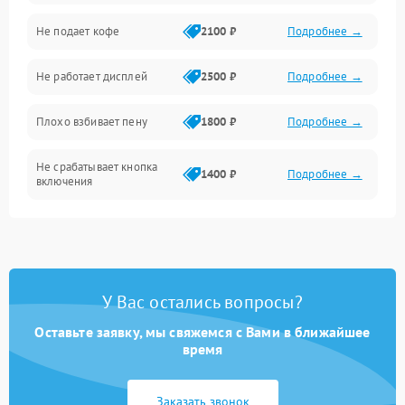
Проблемы с капучинатором и паром
Не подает кофе
2100 ₽
Подробнее →
Управление и электроника
Не работает дисплей
2500 ₽
Подробнее →
Программное обеспечение
Плохо взбивает пену
1800 ₽
Подробнее →
Не срабатывает кнопка
1400 ₽
Подробнее →
включения
Запах гари при работе
1800 ₽
Подробнее →
Постоянные сбои в работе
1500 ₽
Подробнее →
У Вас остались вопросы?
Оставьте заявку, мы свяжемся с Вами в ближайшее
время
Заказать звонок