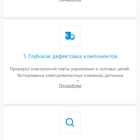
Промывка дренажных каналов и фильтров с использованием
специализированной химии.
3. Глубокая дефектовка компонентов
Проверка электронной платы управления и силовых цепей.
Тестирование электромагнитных клапанов, датчиков
температуры и расходомера. Оценка степени износа
Подробнее
жерновов кофемолки, уплотнительных колец гидросистемы
и шестерней редуктора.