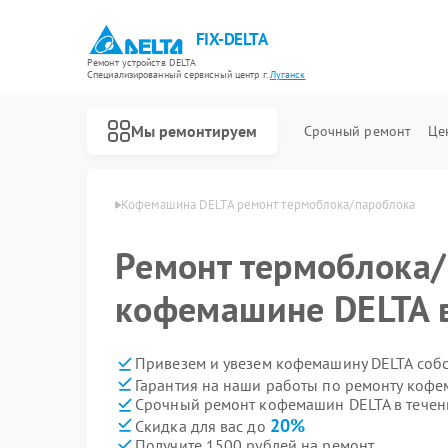
FIX-DELTA
Ремонт устройств DELTA
Специализированный cервисный центр г.
Луганск
Мы ремонтируем
Срочный ремонт
Це
н DELTA в Луганске
Кофемашина DELTA ремонт термоблока/пароблока
Ремонт термоблока/
Ремонт водонагревателей DELTA
Ремонт инвалидных колясок DELTA
кофемашине DELTA в
Привезем и увезем кофемашину DELTA соб
Гарантия на наши работы по ремонту коф
Срочный ремонт кофемашин DELTA в течен
20%
Скидка для вас до
Получите 1500 рублей на ремонт