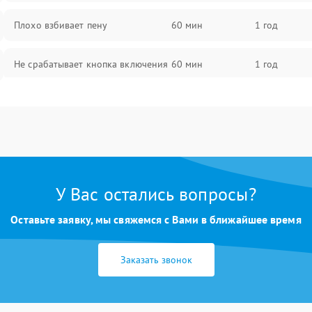
Плохо взбивает пену
60 мин
1 год
Не срабатывает кнопка включения
60 мин
1 год
Запах гари при работе
60 мин
1 год
Постоянные сбои в работе
60 мин
1 год
У Вас остались вопросы?
Оставьте заявку, мы свяжемся с Вами в ближайшее время
Заказать звонок