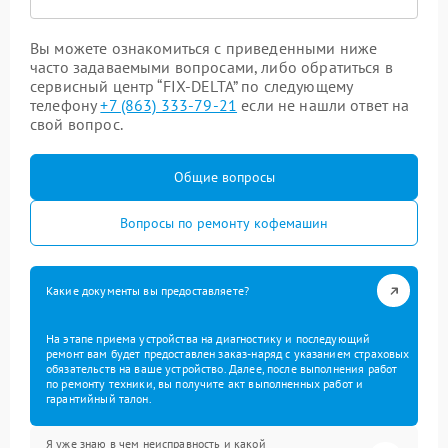
Вы можете ознакомиться с приведенными ниже
часто задаваемыми вопросами, либо обратиться в
сервисный центр “FIX-DELTA” по следующему
телефону
+7 (863) 333-79-21
если не нашли ответ на
свой вопрос.
Общие вопросы
Вопросы по ремонту кофемашин
Какие документы вы предоставляете?
На этапе приема устройства на диагностику и последующий
ремонт вам будет предоставлен заказ-наряд с указанием страховых
обязательств на ваше устройство. Далее, после выполнения работ
по ремонту техники, вы получите акт выполненных работ и
гарантийный талон.
Я уже знаю в чем неисправность и какой