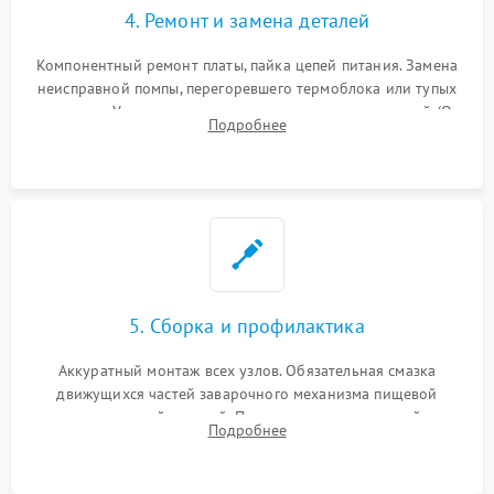
4. Ремонт и замена деталей
Компонентный ремонт платы, пайка цепей питания. Замена
неисправной помпы, перегоревшего термоблока или тупых
жерновов. Установка новых силиконовых уплотнителей (O-
Подробнее
ring) и тефлоновых трубок для надежного устранения
протечек.
5. Сборка и профилактика
Аккуратный монтаж всех узлов. Обязательная смазка
движущихся частей заварочного механизма пищевой
силиконовой смазкой. Проведение программной
Подробнее
декальцинации и очистки системы от кофейных масел.
Надежная фиксация всех соединений.