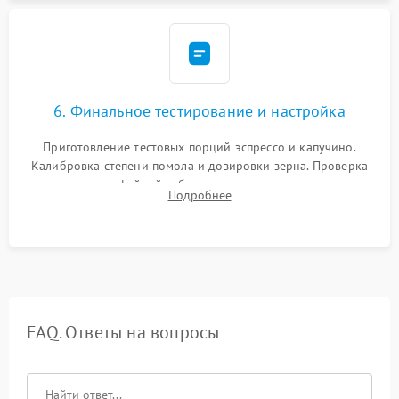
6. Финальное тестирование и настройка
Приготовление тестовых порций эспрессо и капучино.
Калибровка степени помола и дозировки зерна. Проверка
плотности кофейной таблетки, температуры напитка и
Подробнее
качества молочной пены. Контроль отсутствия посторонних
шумов и протечек.
FAQ. Ответы на вопросы