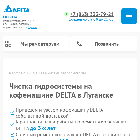
+7 (863) 333-79-21
FIX-DELTA
Ежедневно с 9:00 до 21:00
Ремонт устройств DELTA
Специализированный
cервисный центр г.
Луганск
Мы ремонтируем
Позвонить
анске
Кофемашина DELTA чистка гидросистемы
Чистка гидросистемы на
Ремонт водонагревателей DELTA
Ремонт инвалидных колясок DELTA
кофемашине DELTA в Луганске
Привезем и увезем кофемашину DELTA
собственной доставкой
Гарантия на наши работы по ремонту кофемашин
до 3-х лет
DELTA
Срочный ремонт кофемашин DELTA в течении часа