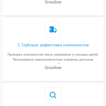
Подробнее
Промывка дренажных каналов и фильтров с использованием
специализированной химии.
3. Глубокая дефектовка компонентов
Проверка электронной платы управления и силовых цепей.
Тестирование электромагнитных клапанов, датчиков
температуры и расходомера. Оценка степени износа
Подробнее
жерновов кофемолки, уплотнительных колец гидросистемы
и шестерней редуктора.