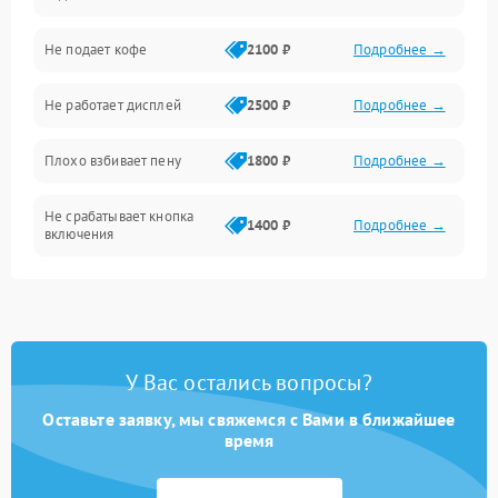
Проблемы с капучинатором и паром
Не подает кофе
2100 ₽
Подробнее →
Управление и электроника
Не работает дисплей
2500 ₽
Подробнее →
Программное обеспечение
Плохо взбивает пену
1800 ₽
Подробнее →
Не срабатывает кнопка
1400 ₽
Подробнее →
включения
Запах гари при работе
1800 ₽
Подробнее →
Постоянные сбои в работе
1500 ₽
Подробнее →
У Вас остались вопросы?
Оставьте заявку, мы свяжемся с Вами в ближайшее
время