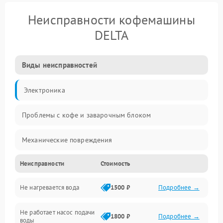
Неисправности кофемашины
DELTA
Виды неисправностей
Электроника
Проблемы с кофе и заварочным блоком
Механические повреждения
Неисправности
Стоимость
Прочие неисправности
Не нагревается вода
1500 ₽
Подробнее →
Включение и работа
Не работает насос подачи
Проблемы с водой
1800 ₽
Подробнее →
воды