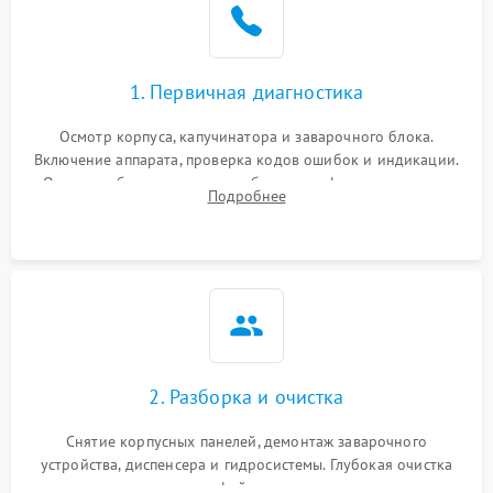
1. Первичная диагностика
Осмотр корпуса, капучинатора и заварочного блока.
Включение аппарата, проверка кодов ошибок и индикации.
Оценка работы помпы, термоблока и кофемолки на слух.
Подробнее
Измерение температуры и давления воды для выявления
локализации поломки.
2. Разборка и очистка
Снятие корпусных панелей, демонтаж заварочного
устройства, диспенсера и гидросистемы. Глубокая очистка
внутренних узлов от кофейных масел, жмыха и накипи.