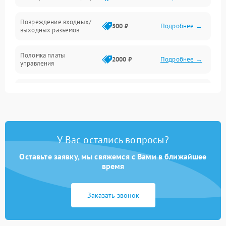
Температура и эксплуатация
Повреждение входных/
500 ₽
Подробнее →
выходных разъемов
Механические повреждения
Поломка платы
Механика
2000 ₽
Подробнее →
управления
Неисправность
3000 ₽
Подробнее →
трансформатора
Повреждение
500 ₽
Подробнее →
конденсаторов
У Вас остались вопросы?
Поломка предохранителя
100 ₽
Подробнее →
Оставьте заявку, мы свяжемся с Вами в ближайшее
время
Неисправность системы
1000 ₽
Подробнее →
охлаждения
Заказать звонок
Неисправность
500 ₽
Подробнее →
индикаторов