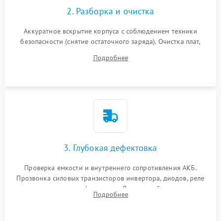
2. Разборка и очистка
Аккуратное вскрытие корпуса с соблюдением техники
безопасности (снятие остаточного заряда). Очистка плат,
радиаторов и кулеров от пыли с помощью сжатого воздуха
Подробнее
и кистей для предотвращения перегрева и замыканий.
3. Глубокая дефектовка
Проверка емкости и внутреннего сопротивления АКБ.
Прозвонка силовых транзисторов инвертора, диодов, реле
переключения и трансформатора. Визуальный поиск вздутых
Подробнее
конденсаторов и прогаров на печатной плате.