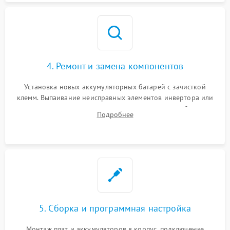
4. Ремонт и замена компонентов
Установка новых аккумуляторных батарей с зачисткой
клемм. Выпаивание неисправных элементов инвертора или
цепи зарядки и монтаж новых радиодеталей.
Подробнее
Восстановление поврежденных токоведущих дорожек и
замена реле.
5. Сборка и программная настройка
Монтаж плат и аккумуляторов в корпус, подключение