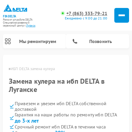
+7 (863) 333-79-21
FIX-DELTA
Ежедневно с 9:00 до 21:00
Ремонт устройств DELTA
Специализированный
cервисный центр г.
Луганск
Мы ремонтируем
Позвонить
анске
ИБП DELTA замена кулера
Замена кулера на ибп DELTA в
Ремонт водонагревателей DELTA
Ремонт инвалидных колясок DELTA
Луганске
Привезем и увезем ибп DELTA собственной
доставкой
Гарантия на наши работы по ремонту ибп DELTA
до 3-х лет
Срочный ремонт ибп DELTA в течении часа