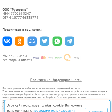
ООО "Русервис"
ИНН 7702633247
ОГРН 1077746335776
Поделиться в соц. сетях:
Мы принимаем
все формы оплаты
Политика конфиденциальности
Вся информация на сайте носит исключительно справочный характер.
Товарные знаки используются исключительно для описания устройств, в отношении которых
сервисные центры lug.delta-fix.ru предоставляют услуги по ремонту. Услуги оказываются в
неавторизованных сервисных центрах lug.delta-fix.ru, которые не связаны с
правообладателями товарных знаков или их официальными представителями.
Ремонт осуществляется для устройств, уже введенных в гражданский оборот в соответствии
Этот сайт использует файлы cookie. Вы можете
со статьей 1487 ГК РФ.
Использование товарных знаков не преследует цели индивидуализации услуг или введения
ознакомиться с
правилами использования
Согласен