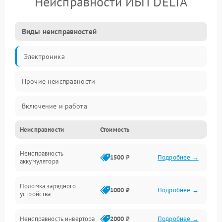
Неисправности ИБП DELTA
Виды неисправностей
Электроника
Прочие неисправности
Включение и работа
Неисправности
Стоимость
Работа с нагрузкой
Неисправность
Звук и индикация
1500 ₽
Подробнее →
аккумулятора
Питание и режимы
Поломка зарядного
1000 ₽
Подробнее →
устройства
Интерфейсы и связь
Неисправность инвертора
2000 ₽
Подробнее →