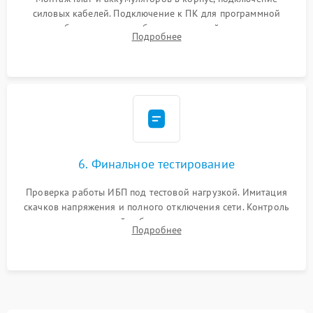
силовых кабелей. Подключение к ПК для программной
калибровки констант батареи, настройки порогов
Подробнее
срабатывания AVR и сброса счетчиков старения АКБ.
6. Финальное тестирование
Проверка работы ИБП под тестовой нагрузкой. Имитация
скачков напряжения и полного отключения сети. Контроль
времени автономной работы, температурного режима и
Подробнее
корректности формы выходного сигнала.