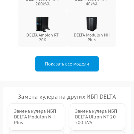
Неисправность системы
200kVA
40kVA
1500 ₽
Подробнее →
зарядки
Поломка системы защиты
1000 ₽
Подробнее →
от перегрузок
DELTA Amplon RT
DELTA Modulon NH
20K
Plus
Неисправность системы
защиты от короткого
1500 ₽
Подробнее →
замыкания
Показать все модели
Повреждение системы
1000 ₽
Подробнее →
защиты от перегрева
Неисправность системы
защиты от
1500 ₽
Подробнее →
перенапряжения
Замена кулера на других ИБП DELTA
Замена кулера ИБП
Замена кулера ИБП
DELTA Modulon NH
DELTA Ultron NT 20-
Plus
500 kVA