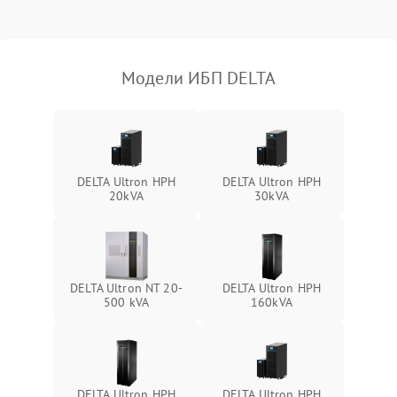
Поломка фильтров
1000 ₽
Подробнее →
(EMI/EMC)
Модели ИБП DELTA
Неисправность системы
1500 ₽
Подробнее →
защиты
Неисправность системы
2000 ₽
Подробнее →
стабилизации
DELTA Ultron HPH
DELTA Ultron HPH
20kVA
30kVA
Поломка системы
автоматического
1500 ₽
Подробнее →
переключения
Неисправность системы
DELTA Ultron NT 20-
DELTA Ultron HPH
1500 ₽
Подробнее →
мониторинга
500 kVA
160kVA
Повреждение внутренних
500 ₽
Подробнее →
проводов
DELTA Ultron HPH
DELTA Ultron HPH