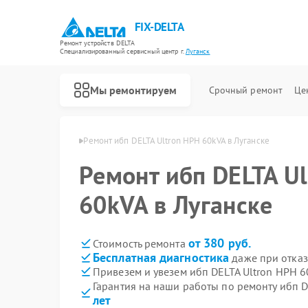
FIX-DELTA
Ремонт устройств DELTA
Специализированный cервисный центр г.
Луганск
Мы ремонтируем
Срочный ремонт
Це
бп DELTA в Луганске
Ремонт ибп DELTA Ultron HPH 60kVA в Луганске
Ремонт ибп DELTA U
Ремонт водонагревателей DELTA
Ремонт инвалидных колясок DELTA
60kVA в Луганске
от 380 руб.
Стоимость ремонта
Бесплатная диагностика
даже при отказ
Привезем и увезем ибп DELTA Ultron HPH 6
Гарантия на наши работы по ремонту ибп 
лет