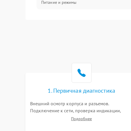
Питание и режимы
Интерфейсы и связь
Температура и эксплуатация
Механические повреждения
Механика
1. Первичная диагностика
Внешний осмотр корпуса и разъемов.
Подключение к сети, проверка индикации,
звуковых сигналов и кодов ошибок. Измерение
Подробнее
входного и выходного напряжения. Оценка