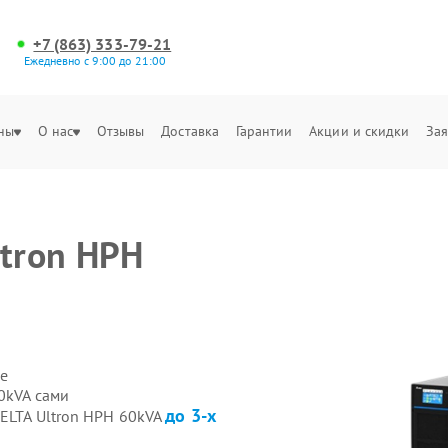
+7 (863) 333-79-21
Ежедневно с 9:00 до 21:00
ны
О нас
Отзывы
Доставка
Гарантии
Акции и скидки
Зая
ltron HPH
е
0kVA сами
до 3-х
DELTA Ultron HPH 60kVA