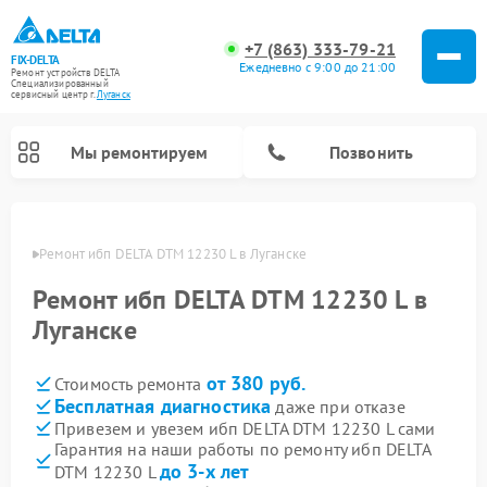
+7 (863) 333-79-21
FIX-DELTA
Ежедневно с 9:00 до 21:00
Ремонт устройств DELTA
Специализированный
cервисный центр г.
Луганск
Мы ремонтируем
Позвонить
анске
Ремонт ибп DELTA DTM 12230 L в Луганске
Ремонт ибп DELTA DTM 12230 L в
Ремонт водонагревателей DELTA
Ремонт инвалидных колясок DELTA
Луганске
от 380 руб.
Стоимость ремонта
Бесплатная диагностика
даже при отказе
Привезем и увезем ибп DELTA DTM 12230 L сами
Гарантия на наши работы по ремонту ибп DELTA
до 3-х лет
DTM 12230 L