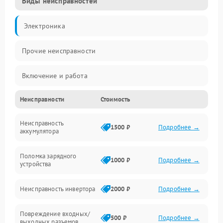
Виды неисправностей
Электроника
Прочие неисправности
Включение и работа
Неисправности
Стоимость
Работа с нагрузкой
Неисправность
Звук и индикация
1500 ₽
Подробнее →
аккумулятора
Питание и режимы
Поломка зарядного
1000 ₽
Подробнее →
устройства
Интерфейсы и связь
Неисправность инвертора
2000 ₽
Подробнее →
Температура и эксплуатация
Повреждение входных/
500 ₽
Подробнее →
выходных разъемов