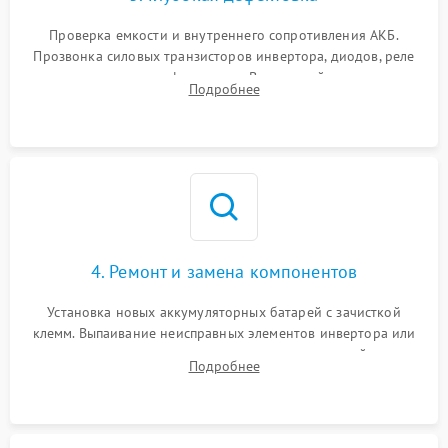
Поломка системы защиты
1000 ₽
Подробнее →
от перегрузок
Проверка емкости и внутреннего сопротивления АКБ.
Прозвонка силовых транзисторов инвертора, диодов, реле
Неисправность системы
переключения и трансформатора. Визуальный поиск вздутых
Подробнее
защиты от короткого
1500 ₽
Подробнее →
конденсаторов и прогаров на печатной плате.
замыкания
Повреждение системы
1000 ₽
Подробнее →
защиты от перегрева
Неисправность системы
защиты от
1500 ₽
Подробнее →
перенапряжения
4. Ремонт и замена компонентов
Установка новых аккумуляторных батарей с зачисткой
клемм. Выпаивание неисправных элементов инвертора или
цепи зарядки и монтаж новых радиодеталей.
Подробнее
Восстановление поврежденных токоведущих дорожек и
замена реле.