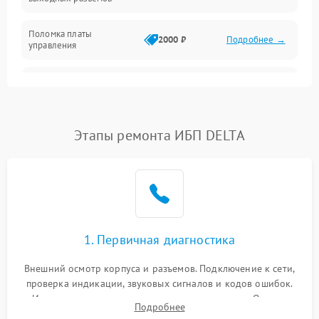
Механические повреждения
Поломка платы
Механика
2000 ₽
Подробнее →
управления
Неисправность
3000 ₽
Подробнее →
трансформатора
Повреждение
Этапы ремонта ИБП DELTA
500 ₽
Подробнее →
конденсаторов
Поломка предохранителя
100 ₽
Подробнее →
Неисправность системы
1000 ₽
Подробнее →
охлаждения
1. Первичная диагностика
Неисправность
500 ₽
Подробнее →
Внешний осмотр корпуса и разъемов. Подключение к сети,
индикаторов
проверка индикации, звуковых сигналов и кодов ошибок.
Измерение входного и выходного напряжения. Оценка
Поломка фильтров
Подробнее
1000 ₽
Подробнее →
реакции ИБП на отключение основного питания без
(EMI/EMC)