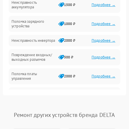
Неисправность
Звук и индикация
1500 ₽
Подробнее →
аккумулятора
Питание и режимы
Поломка зарядного
1000 ₽
Подробнее →
устройства
Интерфейсы и связь
Неисправность инвертора
2000 ₽
Подробнее →
Температура и эксплуатация
Повреждение входных/
500 ₽
Подробнее →
выходных разъемов
Механические повреждения
Поломка платы
Механика
2000 ₽
Подробнее →
управления
Неисправность
3000 ₽
Подробнее →
трансформатора
Повреждение
Ремонт других устройств бренда DELTA
500 ₽
Подробнее →
конденсаторов