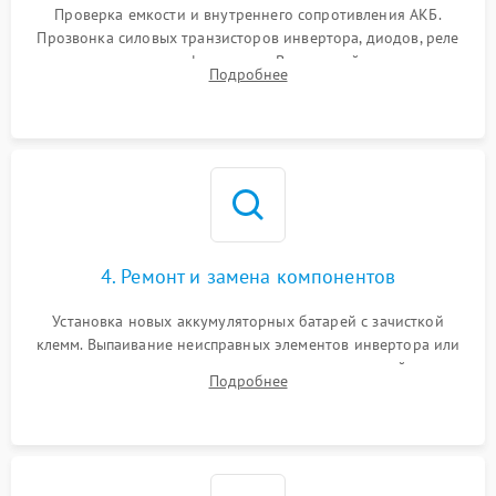
Проверка емкости и внутреннего сопротивления АКБ.
Прозвонка силовых транзисторов инвертора, диодов, реле
переключения и трансформатора. Визуальный поиск вздутых
Подробнее
конденсаторов и прогаров на печатной плате.
4. Ремонт и замена компонентов
Установка новых аккумуляторных батарей с зачисткой
клемм. Выпаивание неисправных элементов инвертора или
цепи зарядки и монтаж новых радиодеталей.
Подробнее
Восстановление поврежденных токоведущих дорожек и
замена реле.