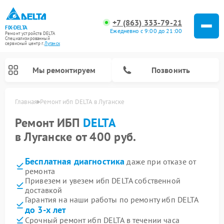
+7 (863) 333-79-21
FIX-DELTA
Ежедневно с 9:00 до 21:00
Ремонт устройств DELTA
Специализированный
cервисный центр г.
Луганск
Мы ремонтируем
Позвонить
Главная
Ремонт ибп DELTA в Луганске
Ремонт ИБП
DELTA
в Луганске от 400 руб.
Ремонт водонагревателей DELTA
Ремонт инвалидных колясок DELTA
Бесплатная диагностика
даже при отказе от
ремонта
Привезем и увезем ибп DELTA собственной
доставкой
Гарантия на наши работы по ремонту ибп DELTA
до 3-х лет
Срочный ремонт ибп DELTA в течении часа