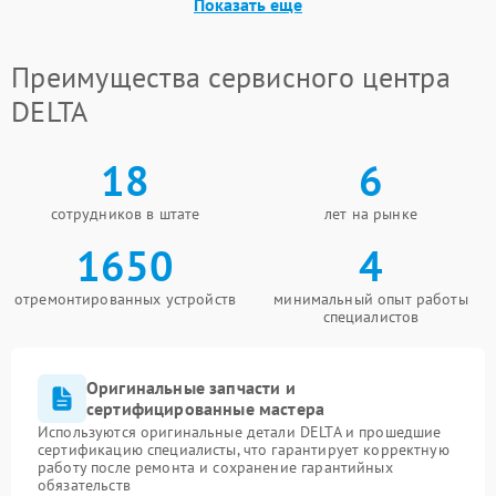
Показать еще
Неисправность системы
1500 ₽
Подробнее →
мониторинга
Преимущества сервисного центра
Повреждение внутренних
DELTA
500 ₽
Подробнее →
проводов
18
6
Неисправность системы
1500 ₽
Подробнее →
зарядки
сотрудников в штате
лет на рынке
Поломка системы защиты
1650
4
1000 ₽
Подробнее →
от перегрузок
отремонтированных устройств
минимальный опыт работы
Неисправность системы
специалистов
защиты от короткого
1500 ₽
Подробнее →
замыкания
Оригинальные запчасти и
Повреждение системы
сертифицированные мастера
1000 ₽
Подробнее →
защиты от перегрева
Используются оригинальные детали DELTA и прошедшие
сертификацию специалисты, что гарантирует корректную
работу после ремонта и сохранение гарантийных
Неисправность системы
обязательств