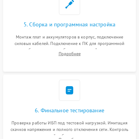
5. Сборка и программная настройка
Монтаж плат и аккумуляторов в корпус, подключение
силовых кабелей. Подключение к ПК для программной
калибровки констант батареи, настройки порогов
Подробнее
срабатывания AVR и сброса счетчиков старения АКБ.
6. Финальное тестирование
Проверка работы ИБП под тестовой нагрузкой. Имитация
скачков напряжения и полного отключения сети. Контроль
времени автономной работы, температурного режима и