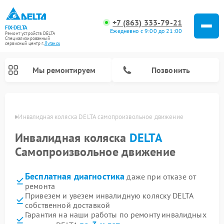
+7 (863) 333-79-21
FIX-DELTA
Ежедневно с 9:00 до 21:00
Ремонт устройств DELTA
Специализированный
cервисный центр г.
Луганск
Мы ремонтируем
Позвонить
анске
Инвалидная коляска DELTA самопроизвольное движение
Инвалидная коляска
DELTA
Ремонт водонагревателей DELTA
Самопроизвольное движение
Бесплатная диагностика
даже при отказе от
ремонта
Привезем и увезем инвалидную коляску DELTA
собственной доставкой
Гарантия на наши работы по ремонту инвалидных