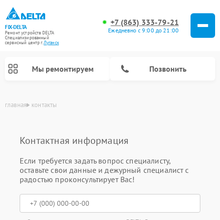
+7 (863) 333-79-21
FIX-DELTA
Ежедневно с 9:00 до 21:00
Ремонт устройств DELTA
Специализированный
cервисный центр г.
Луганск
Мы ремонтируем
Позвонить
главная
контакты
Контактная информация
Ремонт водонагревателей DELTA
Ремонт инвалидных колясок DELTA
Если требуется задать вопрос специалисту,
оставьте свои данные и дежурный специалист с
радостью проконсультирует Вас!